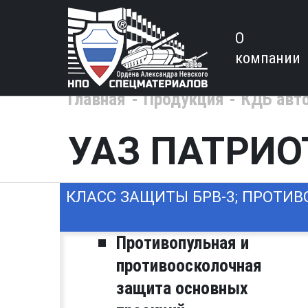
О
компании
Главная
Продукция
КДБ авт
УАЗ ПАТРИО
КЛАСС ЗАЩИТЫ БРВ-3; ПРОТИВ
Противопульная и
противоосколочная
защита основных