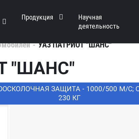
Продукция
Научная
деятельность
омобилей
УАЗ ПАТРИОТ "ШАНС"
Т "ШАНС"
ООСКОЛОЧНАЯ ЗАЩИТА - 1000/500 М/С;
230 КГ